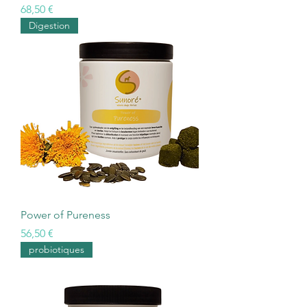
Prix
68,50 €
Digestion
Power of Pureness
Prix
56,50 €
probiotiques