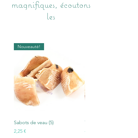
magnifiques, écoutons
les
Nouveauté!
Sabots de veau (5)
Trachée de boeuf
Prix
Prix
2,25 €
4,50 €