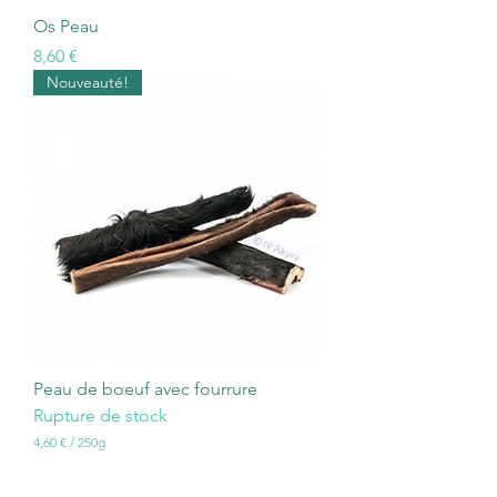
Os Peau
Prix
8,60 €
Nouveauté!
Peau de boeuf avec fourrure
Rupture de stock
4,60 €
/
250g
4
,
6