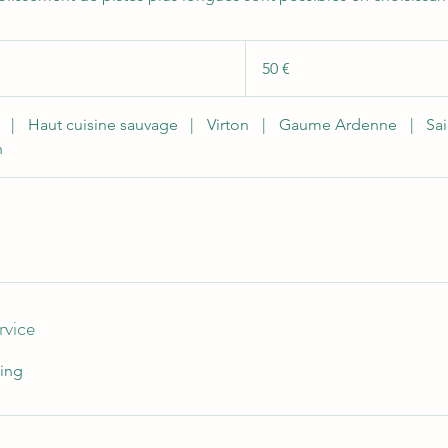
50
euros
50 €
|
Haut cuisine sauvage
|
Virton
|
Gaume Ardenne
|
Sa
n
rvice
ling