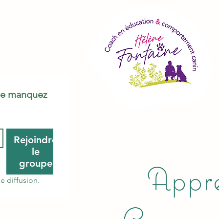
Ne manquez 
Rejoindre
le
groupe
Appre
e diffusion.