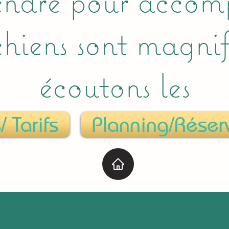
ndre pour accom
hiens sont magnif
écoutons les
/ Tarifs
Planning/Réser