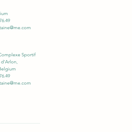
gium
76.49
ntaine@me.com
Complexe Sportif
 d'Arlon,
Belgium
76.49
ntaine@me.com