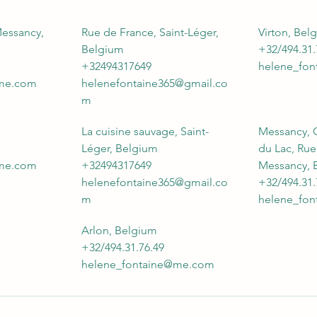
essancy,
Rue de France, Saint-Léger,
Virton, Bel
Belgium
+32/494.31.
+32494317649
helene_fo
@me.com
helenefontaine365@gmail.co
m
La cuisine sauvage, Saint-
Messancy, 
Léger, Belgium
du Lac, Rue
@me.com
+32494317649
Messancy, 
helenefontaine365@gmail.co
+32/494.31.
m
helene_fo
Arlon, Belgium
+32/494.31.76.49
helene_fontaine@me.com