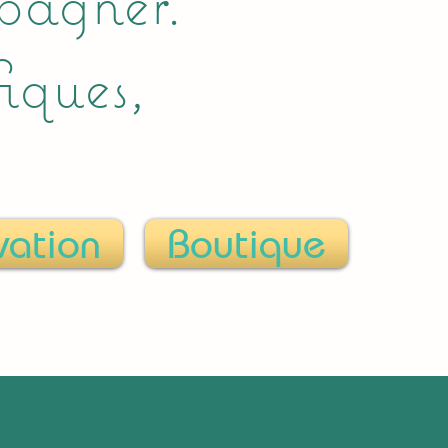
pagner.
iques,
vation
Boutique