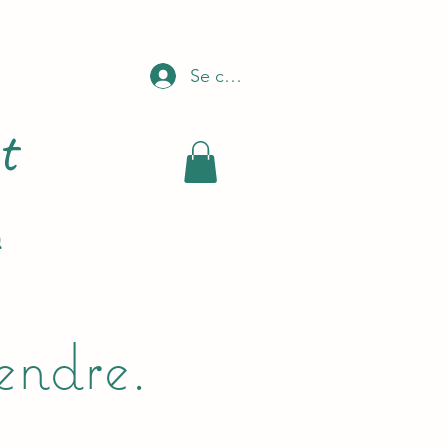
Se connecter
t
endre.