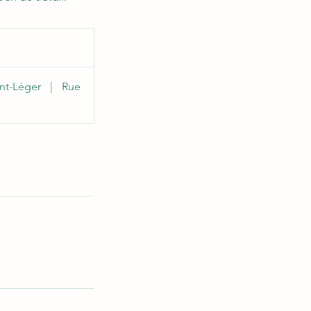
int-Léger
|
Rue