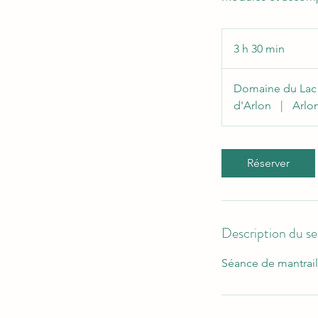
3 h 30 min
3
h
3
Domaine du Lac
0
d'Arlon
|
Arlo
m
i
n
Réserver
Description du se
Séance de mantrai